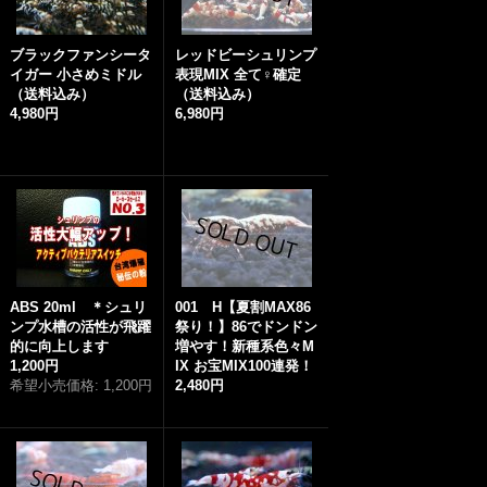
ブラックファンシータ
レッドビーシュリンプ
イガー 小さめミドル
表現MIX 全て♀確定
（送料込み）
（送料込み）
4,980円
6,980円
ABS 20ml ＊シュリ
001 H【夏割MAX86
ンプ水槽の活性が飛躍
祭り！】86でドンドン
的に向上します
増やす！新種系色々M
1,200円
IX お宝MIX100連発！
希望小売価格
:
1,200円
2,480円