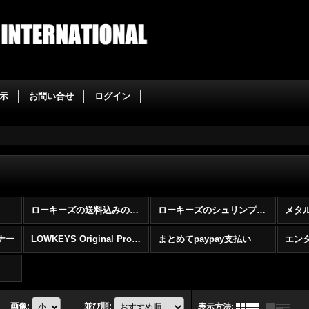
示
お問い合せ
ログイン
ローキーズの送料込みのネット通販
ローキーズのシュリンプ1匹売りコーナー
メタ
ナー
LOWKEYS Original Products（English）
まとめてpaypay支払い
エン
画像
:
並び順
:
表示方法
: