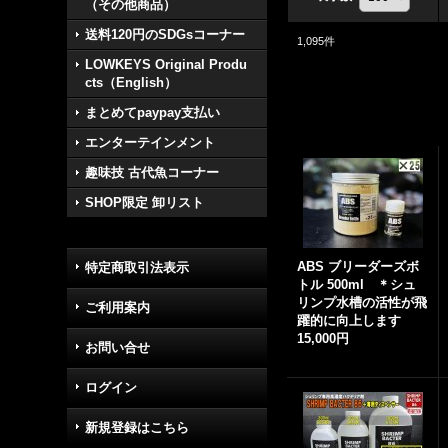
（その他商品）
送料120円のSDGsコーナー
1,095
件
LOWKEYS Original Produ
cts（English）
まとめてpaypay支払い
エンターテインメント
趣味技 古代魚コーナー
SHOP限定 卸リスト
ABS ブリーダーズボ
特定商取引法表示
トル 500ml ＊シュ
リンプ水槽の活性が飛
ご利用案内
躍的に向上します
15,000円
お問い合せ
ログイン
新規登録はこちら