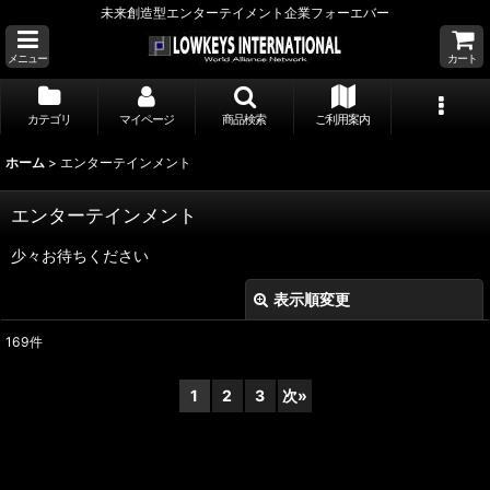
未来創造型エンターテイメント企業フォーエバー
メニュー
カート
カテゴリ
マイページ
商品検索
ご利用案内
ホーム
>
エンターテインメント
エンターテインメント
少々お待ちください
表示順変更
閉じる
169
件
表示数
:
1
2
3
次
»
並び順
:
絞り込む