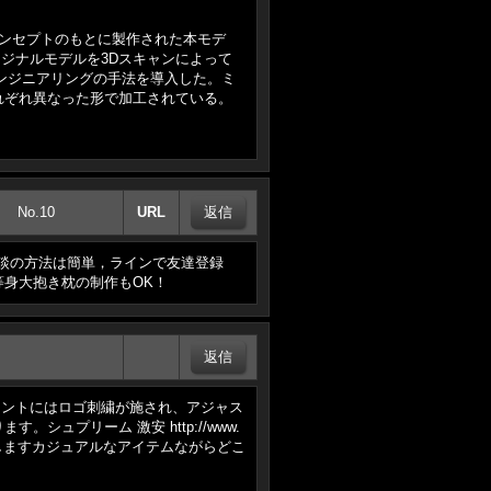
というコンセプトのもとに製作された本モデ
オリジナルモデルを3Dスキャンによって
スエンジニアリングの手法を導入した。ミ
れぞれ異なった形で加工されている。
No.10
URL
！ご相談の方法は簡単，ラインで友達登録
身大抱き枕の制作もOK！
m/ フロントにはロゴ刺繍が施され、アジャス
プリーム 激安 http://www.
て活躍しますカジュアルなアイテムながらどこ