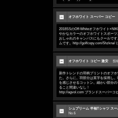
オフホワイト スーパー コピー
2018SSのOff-Whiteオフホワイト×N
やかなカラーのオフホワイトスポーツスニーカー
おしゃれのキャンバスにもクールです
ムです。http://golfcopy.com/5
オフホワイト コピー 激安
投
新作トレンドの羽柄プリントのオフホワイト
た。さらに、羽部分は英字を採用し、味わい深い
を感じさせるコットン、細かい部分の
ること間違いなし！
http://agvol.com ブランドスーパーコ
シュプリーム 半袖Tシャツ ス
No.6