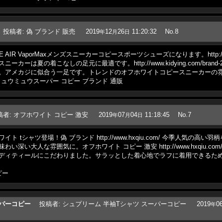
投稿者
:
偽 ブランド 販売
2019
12
26
11:20:32
No.8
年
月
日
IKE AIR VaporMaxメンズスニーカーコピースポーツシューズになります。http://w
は夏の着こなしの足元に最適です。http://www.kidying.com/brand-
。アメカジに似合う一足です。トレンドのオフホワイトコピースニーカーの
hzkna/ミュウミュウスーパー コピー ブランド 通販
稿者
:
オフホワイト コピー 激安
2019
07
04
11:18:45
No.7
年
月
日
 tシャツ登場！偽 ブランド http://www.hxqiu.com/ 今季人気の
大人な雰囲気に。オフホワイト コピー 激安 http://www.hxqiu.com/?br
ディティールにこだわりました。サラッとした着心地でラフに着用できるた
ピー
ーパーコピー
投稿者
:
シュプリーム 半袖Tシャツ スーパーコピー
2019
0
年