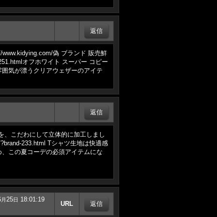
ww.kidying.com/偽 ブランド 販売鮮
251.htmlオフホワイト スーパー コピー
雰囲気が漂うクリアウェザーのアイテ
高い羽柄を、こだわにして立体的に加工しまし
and-233.html Tシャツ生地は快適感
め、この夏コーデの必須アイテムにな
6
25
18:01:19
月
日
URL