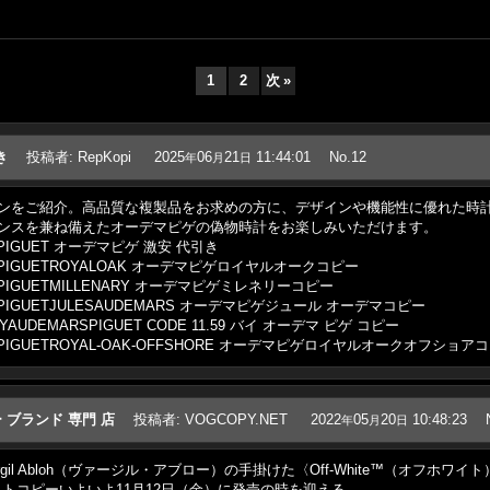
1
2
次
»
き
投稿者
:
RepKopi
2025
06
21
11:44:01
No.12
年
月
日
ンをご紹介。高品質な複製品をお求めの方に、デザインや機能性に優れた時
ンスを兼ね備えたオーデマピゲの偽物時計をお楽しみいただけます。
EMARSPIGUET オーデマピゲ 激安 代引き
UDEMARSPIGUETROYALOAK オーデマピゲロイヤルオークコピー
DEMARSPIGUETMILLENARY オーデマピゲミレネリーコピー
UDEMARSPIGUETJULESAUDEMARS オーデマピゲジュール オーデマコピー
11.59BYAUDEMARSPIGUET CODE 11.59 バイ オーデマ ピゲ コピー
UDEMARSPIGUETROYAL-OAK-OFFSHORE オーデマピゲロイヤルオークオフショア
ー ブランド 専門 店
投稿者
:
VOGCOPY.NET
2022
05
20
10:48:23
年
月
日
bloh（ヴァージル・アブロー）の手掛けた〈Off-White™️（オフホワイト）〉x Air J
tml オフホワイトコピーいよいよ11月12日（金）に発売の時を迎える。