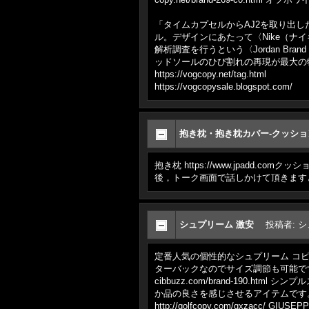
「タイムカプセルからAJ2を取り出したとし
ル。デザインにあたって〈Nike（ナイ
解析調査を行うという〈Jordan B
ッドソールのひび割れの再現が最大の
https://vogcopy.net/tag.html
https://vogcopysale.blogspot.com/
抱き枕・抱き枕カバー-クッシ
抱き枕 https://www.jpad
後，トーク画面で話しかけて頂きます
シュプリーム 激安
投稿者
:
シ
定番人気の個性的なシュプリーム コピー 激
ターバックなのでサイズ調節も可能です普
cibbuzz.com/brand-19
か品の良さを感じさせるアイテムです
http://golfcopy.com/gxzacc/ GI