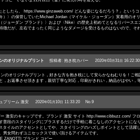
たら、 https://www.ginzaweb.com/ どんな姿になるだろう？」
キ）〉の保管していたMichael Jordan（マイケル・ジョーダン）実着用の
rand（ジョーダン ブランド）〉および〈Nike〉の歴史上初めてとなるリバー
特徴だが、左右でまったく同じようなダメージを受けるものはないので、そ
ョンのオリジナルプリント
投稿者
:
抱き枕カバー
2020
03
31
16:22:30
年
月
日
d.comクッションのオリジナルプリント，好きな方を抱き枕にして安らかなねむりを
と，お返事させ頂きます，親切丁寧な対応，印刷がきれい，納品がはやい，等
ュプリーム 激安
2020
01
10
11:33:20
No.9
年
月
日
安のキャップです。ブランド 激安 サイト http://www.cibbuzz.co
段のスタイリングにプラスするだけで手軽に着こなしのアクセントになります。シュ
0.html シンプルスタイルのアクセントとしてや、スタイリングのハズしポイントとし
。男女問わずユニセックスで使い頂けるアイテムです。
USEPPE ZANOTTI ブランド コピー