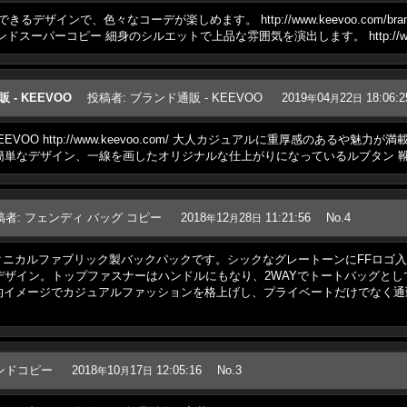
インで、色々なコーデが楽しめます。 http://www.keevoo.com/brand
m ブランドスーパーコピー 細身のシルエットで上品な雰囲気を演出します。 http://www.
- KEEVOO
投稿者
:
ブランド通販 - KEEVOO
2019
04
22
18:06:2
年
月
日
EVOO http://www.keevoo.com/ 大人カジュアルに重厚感のあるや魅
販簡単なデザイン、一線を画したオリジナルな仕上がりになっているルブタン 
稿者
:
フェンディ バッグ コピー
2018
12
28
11:21:56
No.4
年
月
日
ルファブリック製バックパックです。シックなグレートーンにFFロゴ入りの http://w
ザイン。トップファスナーはハンドルにもなり、2WAYでトートバッグとしてもご使
サイト都会的イメージでカジュアルファッションを格上げし、プライベートだけでな
ンドコピー
2018
10
17
12:05:16
No.3
年
月
日