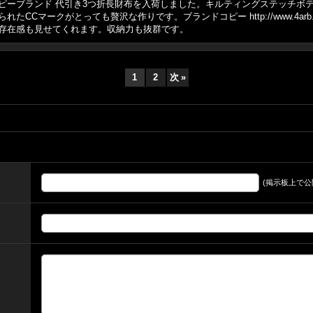
ピーブランド 代引き3つ折長財布を入荷しました。キルティングステッチボデ
CCマークがとっても贅沢な作りです。ブランドコピー http://www.4arb
存在感も見せてくれます。収納力も抜群です。
1
2
次
»
(掲示板上で公