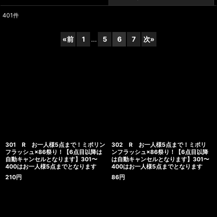
401
件
表示数
:
«
前
1
...
5
6
7
次
»
並び順
:
絞り込む
301 R お一人様5点まで！ミポリン
302 R お一人様5点まで！ミポリ
フラッシュ×86祭り！【6点目以降は
ンフラッシュ×86祭り！【6点目以降
自動キャンセルとなります】301〜
は自動キャンセルとなります】301〜
400はお一人様5点までとなります
400はお一人様5点までとなります
210
円
86
円